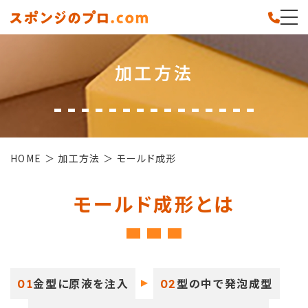
加工方法
HOME
加工方法
モールド成形
モールド成形とは
金型に原液を注入
型の中で発泡成型
01
02