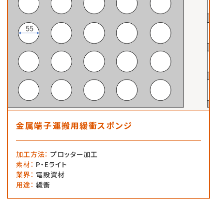
金属端子運搬用緩衝スポンジ
加工方法
：
プロッター加工
素材
：
P・Eライト
業界
：
電設資材
用途
：
緩衝