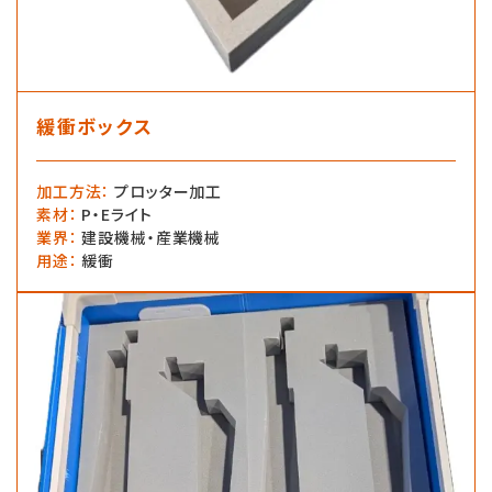
緩衝ボックス
加工方法
：
プロッター加工
素材
：
P・Eライト
業界
：
建設機械・産業機械
用途
：
緩衝