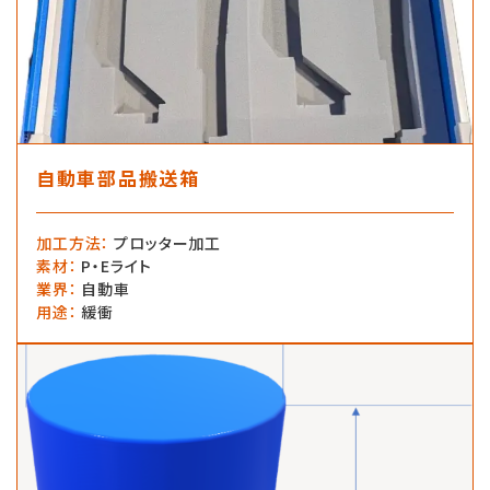
自動車部品搬送箱
加工方法
：
プロッター加工
素材
：
P・Eライト
業界
：
自動車
用途
：
緩衝